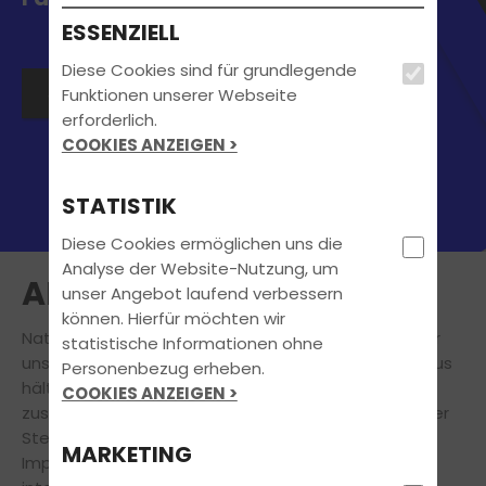
ESSENZIELL
Diese Cookies sind für grundlegende
Jetzt Kontakt aufnehmen
Funktionen unserer Webseite
erforderlich.
COOKIES ANZEIGEN >
STATISTIK
Diese Cookies ermöglichen uns die
Analyse der Website-Nutzung, um
AKTUELLES
unser Angebot laufend verbessern
können. Hierfür möchten wir
Natürlich steht
Deine
Führerscheinausbildung
für
statistische Informationen ohne
uns immer an erster Stelle. Doch auch darüber hinaus
Personenbezug erheben.
hält unsere Fahrschule für Dich eine Vielzahl
COOKIES ANZEIGEN >
zusätzlicher
attraktiver Angebote bereit.
An dieser
Stelle findest Du aktuelle Informationen und
MARKETING
Impressionen zu Veranstaltungen, News und