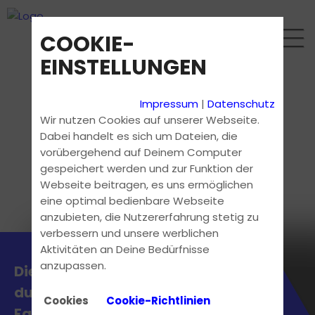
COOKIE-
EINSTELLUNGEN
Impressum
|
Datenschutz
Wir nutzen Cookies auf unserer Webseite.
Dabei handelt es sich um Dateien, die
vorübergehend auf Deinem Computer
gespeichert werden und zur Funktion der
Webseite beitragen, es uns ermöglichen
eine optimal bedienbare Webseite
anzubieten, die Nutzererfahrung stetig zu
verbessern und unsere werblichen
Aktivitäten an Deine Bedürfnisse
anzupassen.
Die aktuellsten News erhältst
du direkt bei uns in der
Cookies
Cookie-Richtlinien
Fahrschule.