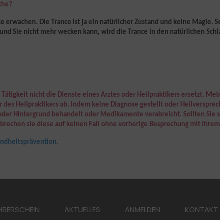
che?
e erwachen. Die Trance ist
ja ein
natürlicher Zustand und keine Magie. 
nd Sie nicht mehr wecken kann, wird die Trance in den natürlichen Sch
Tätigkeit nicht die Dienste eines Arztes oder Heilpraktikers ersetzt. Mei
er des Heilpraktikers ab, indem keine Diagnose gestellt oder Heilversp
oder Hintergrund behandelt oder Medikamente verabreicht. Sollten Sie 
brechen sie diese auf keinen Fall ohne vorherige Besprechung mit Ihrem
undheitsprävention.
HRERSCHEIN
AKTUELLES
ANMELDEN
KONTAKT