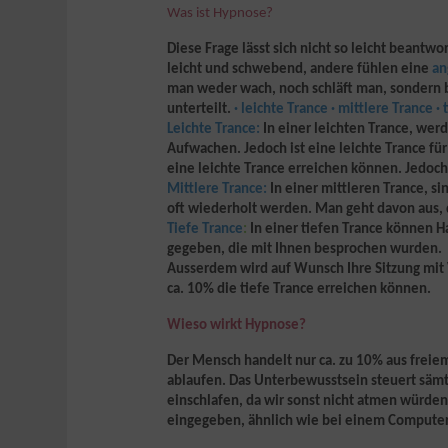
Was ist Hypnose?
Diese Frage lässt sich nicht so leicht beantwo
leicht und schwebend, andere fühlen eine
an
man weder wach, noch schläft man, sondern be
unterteilt.
· leichte Trance · mittlere Trance
Leichte Trance:
In einer leichten Trance, wer
Aufwachen. Jedoch ist eine leichte Trance f
eine leichte Trance erreichen können. Jedoch
Mittlere Trance:
In einer mittleren Trance, 
oft wiederholt werden. Man geht davon aus, 
Tiefe Trance
:
In einer tiefen Trance können
H
gegeben, die mit Ihnen besprochen wurden.
Ausserdem wird auf Wunsch Ihre Sitzung mit 
ca. 10% die tiefe Trance erreichen können.
Wieso wirkt Hypnose?
Der Mensch handelt nur ca. zu 10% aus freiem
ablaufen. Das Unterbewusstsein steuert sämt
einschlafen, da wir sonst nicht atmen würde
eingegeben, ähnlich wie bei einem Computer