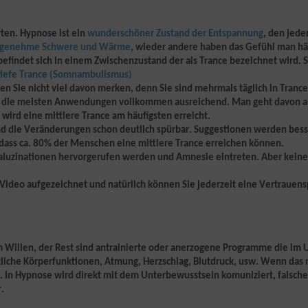
rten. Hypnose ist ein
wunderschöner Zustand der Entspannung
, den jede
genehme Schwere und Wärme
, wieder andere haben das Gefühl man hät
findet sich in einem Zwischenzustand der als Trance bezeichnet wird. S
 · tiefe Trance (Somnambulismus)
den Sie nicht viel davon merken, denn Sie sind mehrmals täglich in Tranc
ür die meisten Anwendungen vollkommen ausreichend. Man geht davon au
 wird eine mittlere Trance am häufigsten erreicht.
sind die Veränderungen schon deutlich spürbar. Suggestionen werden b
dass ca. 80% der Menschen eine mittlere Trance erreichen können.
aluzinationen
hervorgerufen werden und Amnesie eintreten. Aber keine 
Video aufgezeichnet und natürlich können Sie jederzeit eine Vertrauen
 Willen, der Rest sind antrainierte oder anerzogene
Programme
die im 
liche Körperfunktionen, Atmung, Herzschlag, Blutdruck, usw. Wenn das n
n. In Hypnose wird direkt mit dem Unterbewusstsein
komuniziert
, falsc
.