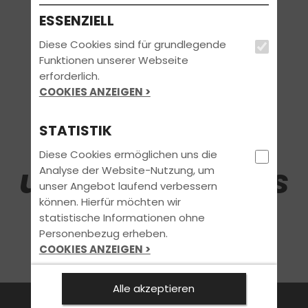
0815?
ESSENZIELL
Diese Cookies sind für grundlegende
Nicht bei uns!
Funktionen unserer Webseite
erforderlich.
COOKIES ANZEIGEN >
Schau Dir
STATISTIK
Diese Cookies ermöglichen uns die
unsere Specials
Analyse der Website-Nutzung, um
unser Angebot laufend verbessern
können. Hierfür möchten wir
statistische Informationen ohne
an...
Personenbezug erheben.
COOKIES ANZEIGEN >
MARKETING
Alle akzeptieren
FAHRSCHULE
FüHRERSCHEIN
AKTUELLES