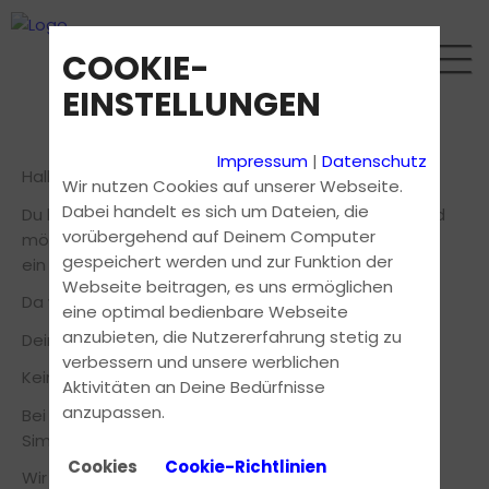
COOKIE-
EINSTELLUNGEN
Impressum
|
Datenschutz
Hallo Fahrfreunde.
Wir nutzen Cookies auf unserer Webseite.
Dabei handelt es sich um Dateien, die
Du bist in einer anderen Fahrschule angemeldet und
vorübergehend auf Deinem Computer
möchtest vor der ersten Fahrstunde im Auto schon
gespeichert werden und zur Funktion der
ein wenig können?
Webseite beitragen, es uns ermöglichen
Da wäre ein Fahrsimulator ja garnicht so schlecht!
eine optimal bedienbare Webseite
anzubieten, die Nutzererfahrung stetig zu
Deine Fahrschule hat keinen Fahrsimulator?
verbessern und unsere werblichen
Kein Problem!!!!!!
Aktivitäten an Deine Bedürfnisse
anzupassen.
Bei uns kann jeder die ersten Schritte auf unserem
Simulator machen oder vertiefen.
Cookies
Cookie-Richtlinien
Wir bieten jedem die Möglichkeit in Ruhe und ohne