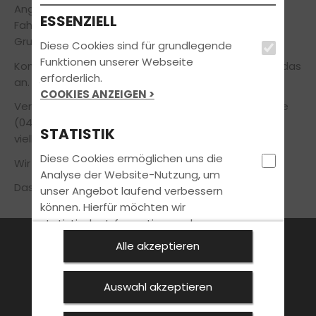
Angst und Streß die ersten Schritte in der
ESSENZIELL
Fahrausbildung zu machen oder die
Grundfahraufgaben zu vertiefen.
Diese Cookies sind für grundlegende
Funktionen unserer Webseite
Komm doch einfach mal bei uns vorbei und seh Dir das
erforderlich.
an.
COOKIES ANZEIGEN >
Vereinbare einen Termin für Deine Simulator-Stunde
(0481/1247262 oder 0160/99166777) und spare Dir
STATISTIK
vielleicht ein paar Fahrstunden.
Diese Cookies ermöglichen uns die
Wir freuen uns auf Dich.
Analyse der Website-Nutzung, um
Das Team
unser Angebot laufend verbessern
können. Hierfür möchten wir
statistische Informationen ohne
Personenbezug erheben.
FAHRSCHULE
FüHRERSCHEIN
AKTUELLES
Alle akzeptieren
COOKIES ANZEIGEN >
ANMELDEN
KONTAKT
SPECIALS
Auswahl akzeptieren
MARKETING